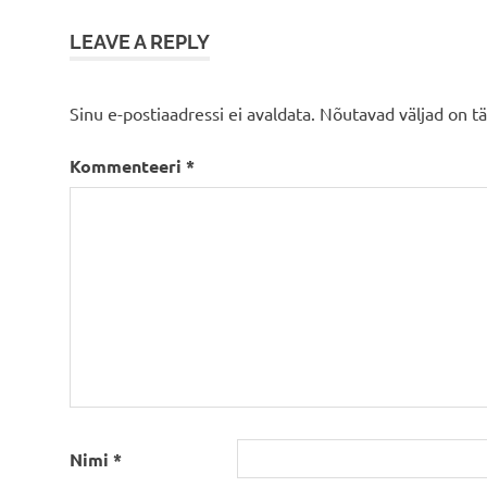
LEAVE A REPLY
Sinu e-postiaadressi ei avaldata.
Nõutavad väljad on t
Kommenteeri
*
Nimi
*