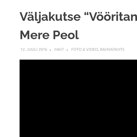
Väljakutse “Vööritan
Mere Peol
12. JUULI 2016
MAIT
FOTO & VIDEO
,
RAHVATANTS