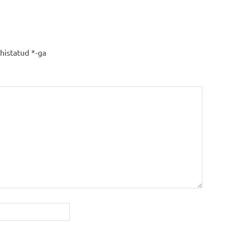
ähistatud
*
-ga