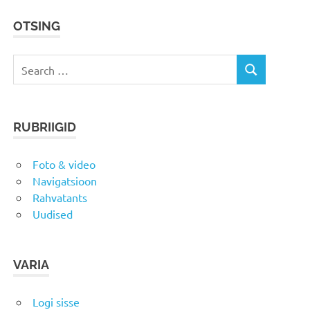
OTSING
Search
SEARCH
for:
RUBRIIGID
Foto & video
Navigatsioon
Rahvatants
Uudised
VARIA
Logi sisse